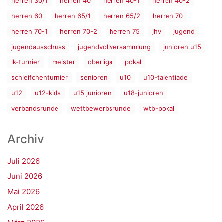
herren 30/1
herren 40
herren 40-1
herren 40-2
herren 60
herren 65/1
herren 65/2
herren 70
herren 70-1
herren 70-2
herren 75
jhv
jugend
jugendausschuss
jugendvollversammlung
junioren u15
lk-turnier
meister
oberliga
pokal
schleifchenturnier
senioren
u10
u10-talentiade
u12
u12-kids
u15 junioren
u18-junioren
verbandsrunde
wettbewerbsrunde
wtb-pokal
Archiv
Juli 2026
Juni 2026
Mai 2026
April 2026