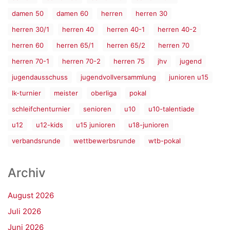
damen 50
damen 60
herren
herren 30
herren 30/1
herren 40
herren 40-1
herren 40-2
herren 60
herren 65/1
herren 65/2
herren 70
herren 70-1
herren 70-2
herren 75
jhv
jugend
jugendausschuss
jugendvollversammlung
junioren u15
lk-turnier
meister
oberliga
pokal
schleifchenturnier
senioren
u10
u10-talentiade
u12
u12-kids
u15 junioren
u18-junioren
verbandsrunde
wettbewerbsrunde
wtb-pokal
Archiv
August 2026
Juli 2026
Juni 2026