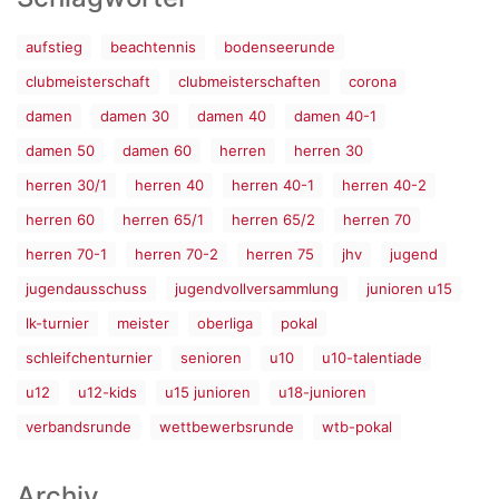
aufstieg
beachtennis
bodenseerunde
clubmeisterschaft
clubmeisterschaften
corona
damen
damen 30
damen 40
damen 40-1
damen 50
damen 60
herren
herren 30
herren 30/1
herren 40
herren 40-1
herren 40-2
herren 60
herren 65/1
herren 65/2
herren 70
herren 70-1
herren 70-2
herren 75
jhv
jugend
jugendausschuss
jugendvollversammlung
junioren u15
lk-turnier
meister
oberliga
pokal
schleifchenturnier
senioren
u10
u10-talentiade
u12
u12-kids
u15 junioren
u18-junioren
verbandsrunde
wettbewerbsrunde
wtb-pokal
Archiv