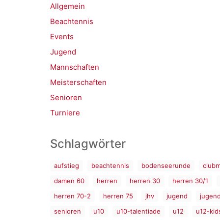
Allgemein
Beachtennis
Events
Jugend
Mannschaften
Meisterschaften
Senioren
Turniere
Schlagwörter
aufstieg
beachtennis
bodenseerunde
clubm
damen 60
herren
herren 30
herren 30/1
herren 70-2
herren 75
jhv
jugend
jugen
senioren
u10
u10-talentiade
u12
u12-kid