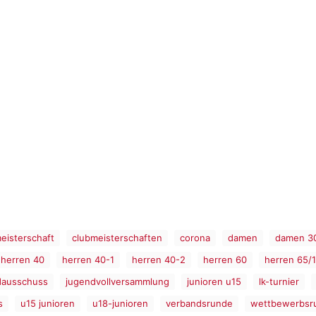
eisterschaft
clubmeisterschaften
corona
damen
damen 3
herren 40
herren 40-1
herren 40-2
herren 60
herren 65/1
dausschuss
jugendvollversammlung
junioren u15
lk-turnier
s
u15 junioren
u18-junioren
verbandsrunde
wettbewerbsr