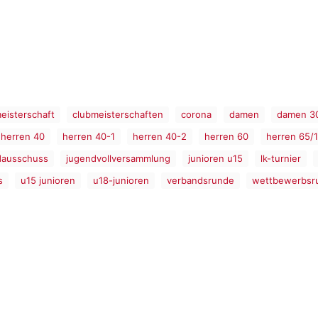
eisterschaft
clubmeisterschaften
corona
damen
damen 3
herren 40
herren 40-1
herren 40-2
herren 60
herren 65/1
dausschuss
jugendvollversammlung
junioren u15
lk-turnier
s
u15 junioren
u18-junioren
verbandsrunde
wettbewerbsr