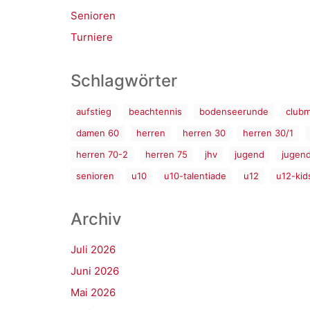
Senioren
Turniere
Schlagwörter
aufstieg
beachtennis
bodenseerunde
clubm
damen 60
herren
herren 30
herren 30/1
herren 70-2
herren 75
jhv
jugend
jugen
senioren
u10
u10-talentiade
u12
u12-kid
Archiv
Juli 2026
Juni 2026
Mai 2026