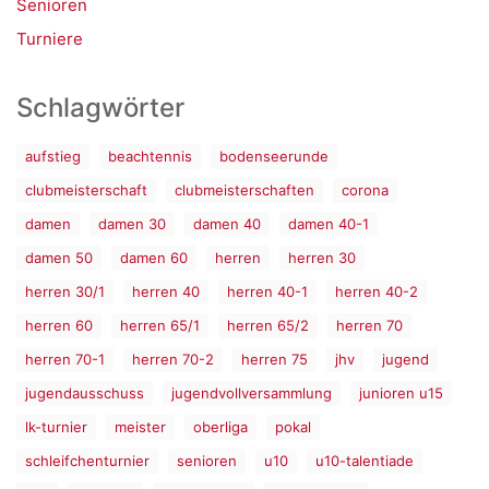
Senioren
Turniere
Schlagwörter
aufstieg
beachtennis
bodenseerunde
clubmeisterschaft
clubmeisterschaften
corona
damen
damen 30
damen 40
damen 40-1
damen 50
damen 60
herren
herren 30
herren 30/1
herren 40
herren 40-1
herren 40-2
herren 60
herren 65/1
herren 65/2
herren 70
herren 70-1
herren 70-2
herren 75
jhv
jugend
jugendausschuss
jugendvollversammlung
junioren u15
lk-turnier
meister
oberliga
pokal
schleifchenturnier
senioren
u10
u10-talentiade