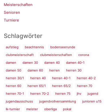
Meisterschaften
Senioren
Turniere
Schlagwörter
aufstieg
beachtennis
bodenseerunde
clubmeisterschaft
clubmeisterschaften
corona
damen
damen 30
damen 40
damen 40-1
damen 50
damen 60
herren
herren 30
herren 30/1
herren 40
herren 40-1
herren 40-2
herren 60
herren 65/1
herren 65/2
herren 70
herren 70-1
herren 70-2
herren 75
jhv
jugend
jugendausschuss
jugendvollversammlung
junioren u15
lk-turnier
meister
oberliga
pokal