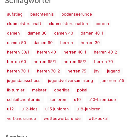
Schlagwörter
aufstieg
beachtennis
bodenseerunde
clubmeisterschaft
clubmeisterschaften
corona
damen
damen 30
damen 40
damen 40-1
damen 50
damen 60
herren
herren 30
herren 30/1
herren 40
herren 40-1
herren 40-2
herren 60
herren 65/1
herren 65/2
herren 70
herren 70-1
herren 70-2
herren 75
jhv
jugend
jugendausschuss
jugendvollversammlung
junioren u15
lk-turnier
meister
oberliga
pokal
schleifchenturnier
senioren
u10
u10-talentiade
u12
u12-kids
u15 junioren
u18-junioren
verbandsrunde
wettbewerbsrunde
wtb-pokal