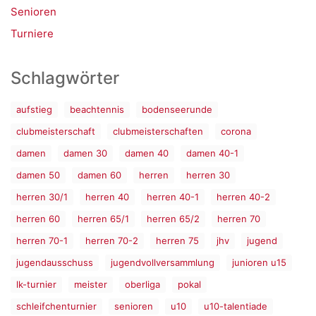
Senioren
Turniere
Schlagwörter
aufstieg
beachtennis
bodenseerunde
clubmeisterschaft
clubmeisterschaften
corona
damen
damen 30
damen 40
damen 40-1
damen 50
damen 60
herren
herren 30
herren 30/1
herren 40
herren 40-1
herren 40-2
herren 60
herren 65/1
herren 65/2
herren 70
herren 70-1
herren 70-2
herren 75
jhv
jugend
jugendausschuss
jugendvollversammlung
junioren u15
lk-turnier
meister
oberliga
pokal
schleifchenturnier
senioren
u10
u10-talentiade