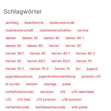
Schlagwörter
aufstieg
beachtennis
bodenseerunde
clubmeisterschaft
clubmeisterschaften
corona
damen
damen 30
damen 40
damen 40-1
damen 50
damen 60
herren
herren 30
herren 30/1
herren 40
herren 40-1
herren 40-2
herren 60
herren 65/1
herren 65/2
herren 70
herren 70-1
herren 70-2
herren 75
jhv
jugend
jugendausschuss
jugendvollversammlung
junioren u15
lk-turnier
meister
oberliga
pokal
schleifchenturnier
senioren
u10
u10-talentiade
u12
u12-kids
u15 junioren
u18-junioren
verbandsrunde
wettbewerbsrunde
wtb-pokal