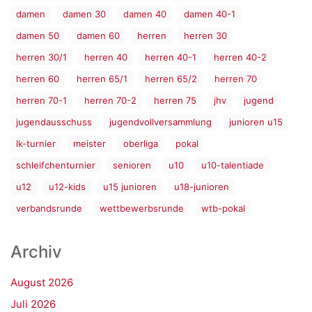
damen
damen 30
damen 40
damen 40-1
damen 50
damen 60
herren
herren 30
herren 30/1
herren 40
herren 40-1
herren 40-2
herren 60
herren 65/1
herren 65/2
herren 70
herren 70-1
herren 70-2
herren 75
jhv
jugend
jugendausschuss
jugendvollversammlung
junioren u15
lk-turnier
meister
oberliga
pokal
schleifchenturnier
senioren
u10
u10-talentiade
u12
u12-kids
u15 junioren
u18-junioren
verbandsrunde
wettbewerbsrunde
wtb-pokal
Archiv
August 2026
Juli 2026