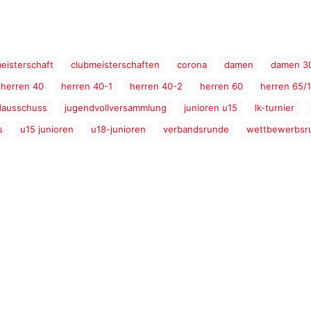
eisterschaft
clubmeisterschaften
corona
damen
damen 3
herren 40
herren 40-1
herren 40-2
herren 60
herren 65/1
dausschuss
jugendvollversammlung
junioren u15
lk-turnier
s
u15 junioren
u18-junioren
verbandsrunde
wettbewerbsr