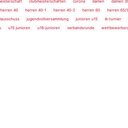
eisterschaft
clubmeisterschaften
corona
damen
damen 3
herren 40
herren 40-1
herren 40-2
herren 60
herren 65/1
dausschuss
jugendvollversammlung
junioren u15
lk-turnier
s
u15 junioren
u18-junioren
verbandsrunde
wettbewerbsr