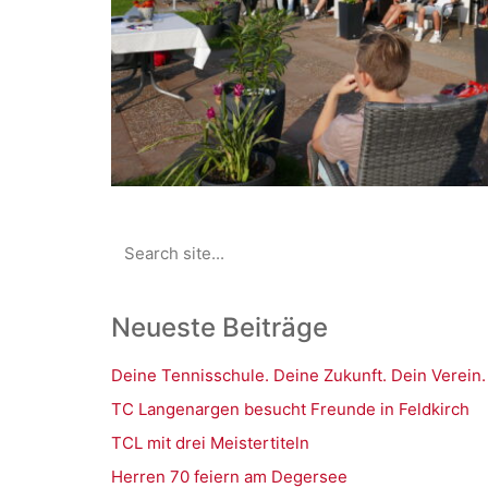
Search
for:
Neueste Beiträge
Deine Tennisschule. Deine Zukunft. Dein Verein.
TC Langenargen besucht Freunde in Feldkirch
TCL mit drei Meistertiteln
Herren 70 feiern am Degersee