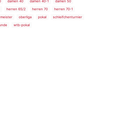
0
damen 40
damen 40-1
damen 50
herren 65/2
herren 70
herren 70-1
meister
oberliga
pokal
schleifchenturnier
unde
wtb-pokal