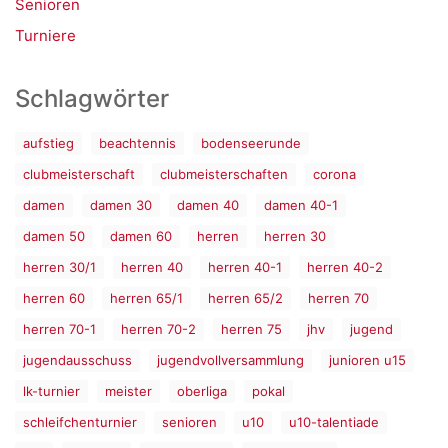
Senioren
Turniere
Schlagwörter
aufstieg
beachtennis
bodenseerunde
clubmeisterschaft
clubmeisterschaften
corona
damen
damen 30
damen 40
damen 40-1
damen 50
damen 60
herren
herren 30
herren 30/1
herren 40
herren 40-1
herren 40-2
herren 60
herren 65/1
herren 65/2
herren 70
herren 70-1
herren 70-2
herren 75
jhv
jugend
jugendausschuss
jugendvollversammlung
junioren u15
lk-turnier
meister
oberliga
pokal
schleifchenturnier
senioren
u10
u10-talentiade