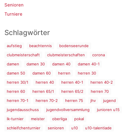
Senioren
Turniere
Schlagwörter
aufstieg
beachtennis
bodenseerunde
clubmeisterschaft
clubmeisterschaften
corona
damen
damen 30
damen 40
damen 40-1
damen 50
damen 60
herren
herren 30
herren 30/1
herren 40
herren 40-1
herren 40-2
herren 60
herren 65/1
herren 65/2
herren 70
herren 70-1
herren 70-2
herren 75
jhv
jugend
jugendausschuss
jugendvollversammlung
junioren u15
lk-turnier
meister
oberliga
pokal
schleifchenturnier
senioren
u10
u10-talentiade