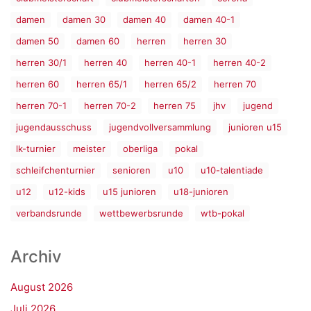
damen
damen 30
damen 40
damen 40-1
damen 50
damen 60
herren
herren 30
herren 30/1
herren 40
herren 40-1
herren 40-2
herren 60
herren 65/1
herren 65/2
herren 70
herren 70-1
herren 70-2
herren 75
jhv
jugend
jugendausschuss
jugendvollversammlung
junioren u15
lk-turnier
meister
oberliga
pokal
schleifchenturnier
senioren
u10
u10-talentiade
u12
u12-kids
u15 junioren
u18-junioren
verbandsrunde
wettbewerbsrunde
wtb-pokal
Archiv
August 2026
Juli 2026