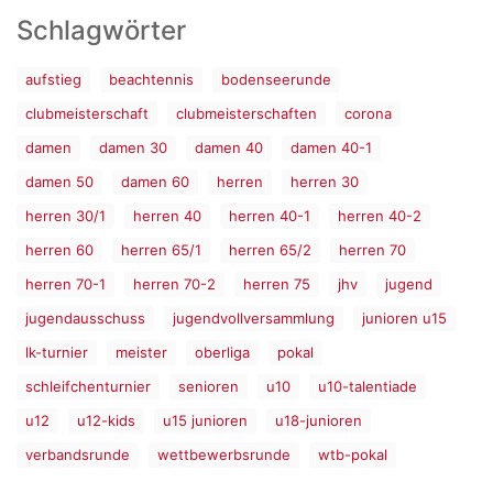
Schlagwörter
aufstieg
beachtennis
bodenseerunde
clubmeisterschaft
clubmeisterschaften
corona
damen
damen 30
damen 40
damen 40-1
damen 50
damen 60
herren
herren 30
herren 30/1
herren 40
herren 40-1
herren 40-2
herren 60
herren 65/1
herren 65/2
herren 70
herren 70-1
herren 70-2
herren 75
jhv
jugend
jugendausschuss
jugendvollversammlung
junioren u15
lk-turnier
meister
oberliga
pokal
schleifchenturnier
senioren
u10
u10-talentiade
u12
u12-kids
u15 junioren
u18-junioren
verbandsrunde
wettbewerbsrunde
wtb-pokal