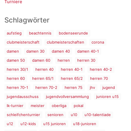
Turniere
Schlagwörter
aufstieg
beachtennis
bodenseerunde
clubmeisterschaft
clubmeisterschaften
corona
damen
damen 30
damen 40
damen 40-1
damen 50
damen 60
herren
herren 30
herren 30/1
herren 40
herren 40-1
herren 40-2
herren 60
herren 65/1
herren 65/2
herren 70
herren 70-1
herren 70-2
herren 75
jhv
jugend
jugendausschuss
jugendvollversammlung
junioren u15
lk-turnier
meister
oberliga
pokal
schleifchenturnier
senioren
u10
u10-talentiade
u12
u12-kids
u15 junioren
u18-junioren