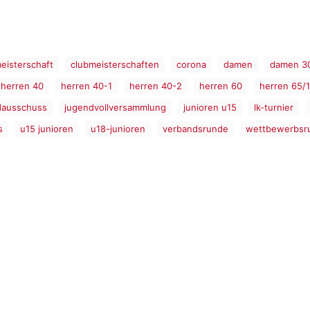
eisterschaft
clubmeisterschaften
corona
damen
damen 3
herren 40
herren 40-1
herren 40-2
herren 60
herren 65/1
dausschuss
jugendvollversammlung
junioren u15
lk-turnier
s
u15 junioren
u18-junioren
verbandsrunde
wettbewerbsr