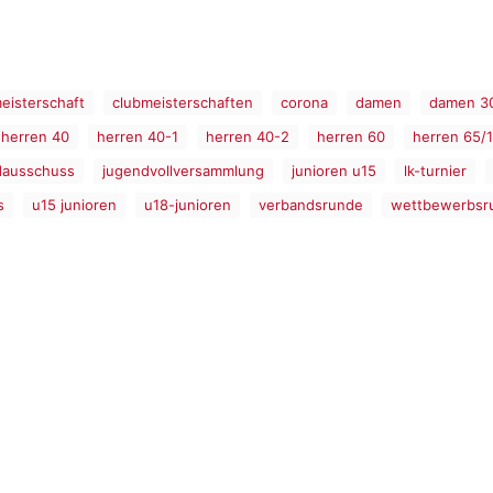
eisterschaft
clubmeisterschaften
corona
damen
damen 3
herren 40
herren 40-1
herren 40-2
herren 60
herren 65/1
dausschuss
jugendvollversammlung
junioren u15
lk-turnier
s
u15 junioren
u18-junioren
verbandsrunde
wettbewerbsr