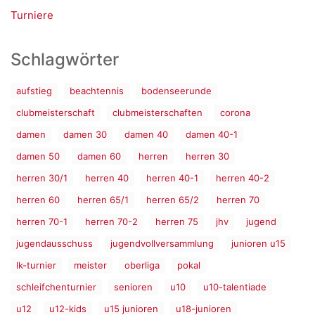
Turniere
Schlagwörter
aufstieg
beachtennis
bodenseerunde
clubmeisterschaft
clubmeisterschaften
corona
damen
damen 30
damen 40
damen 40-1
damen 50
damen 60
herren
herren 30
herren 30/1
herren 40
herren 40-1
herren 40-2
herren 60
herren 65/1
herren 65/2
herren 70
herren 70-1
herren 70-2
herren 75
jhv
jugend
jugendausschuss
jugendvollversammlung
junioren u15
lk-turnier
meister
oberliga
pokal
schleifchenturnier
senioren
u10
u10-talentiade
u12
u12-kids
u15 junioren
u18-junioren