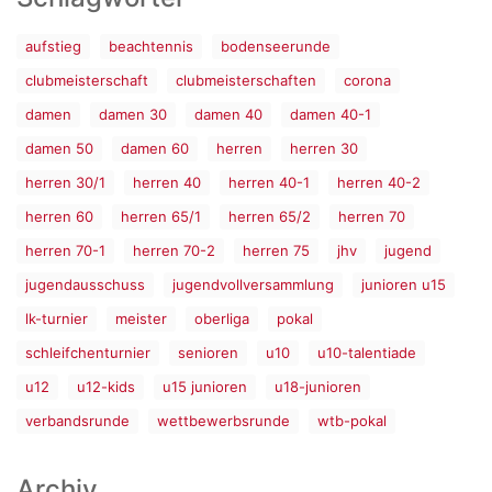
aufstieg
beachtennis
bodenseerunde
clubmeisterschaft
clubmeisterschaften
corona
damen
damen 30
damen 40
damen 40-1
damen 50
damen 60
herren
herren 30
herren 30/1
herren 40
herren 40-1
herren 40-2
herren 60
herren 65/1
herren 65/2
herren 70
herren 70-1
herren 70-2
herren 75
jhv
jugend
jugendausschuss
jugendvollversammlung
junioren u15
lk-turnier
meister
oberliga
pokal
schleifchenturnier
senioren
u10
u10-talentiade
u12
u12-kids
u15 junioren
u18-junioren
verbandsrunde
wettbewerbsrunde
wtb-pokal
Archiv