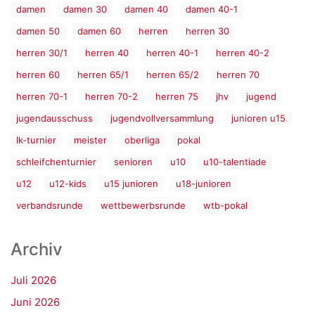
damen
damen 30
damen 40
damen 40-1
damen 50
damen 60
herren
herren 30
herren 30/1
herren 40
herren 40-1
herren 40-2
herren 60
herren 65/1
herren 65/2
herren 70
herren 70-1
herren 70-2
herren 75
jhv
jugend
jugendausschuss
jugendvollversammlung
junioren u15
lk-turnier
meister
oberliga
pokal
schleifchenturnier
senioren
u10
u10-talentiade
u12
u12-kids
u15 junioren
u18-junioren
verbandsrunde
wettbewerbsrunde
wtb-pokal
Archiv
Juli 2026
Juni 2026