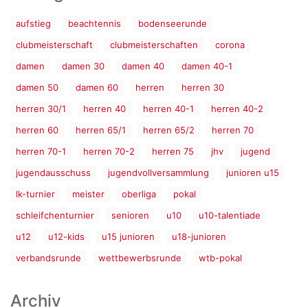
aufstieg
beachtennis
bodenseerunde
clubmeisterschaft
clubmeisterschaften
corona
damen
damen 30
damen 40
damen 40-1
damen 50
damen 60
herren
herren 30
herren 30/1
herren 40
herren 40-1
herren 40-2
herren 60
herren 65/1
herren 65/2
herren 70
herren 70-1
herren 70-2
herren 75
jhv
jugend
jugendausschuss
jugendvollversammlung
junioren u15
lk-turnier
meister
oberliga
pokal
schleifchenturnier
senioren
u10
u10-talentiade
u12
u12-kids
u15 junioren
u18-junioren
verbandsrunde
wettbewerbsrunde
wtb-pokal
Archiv