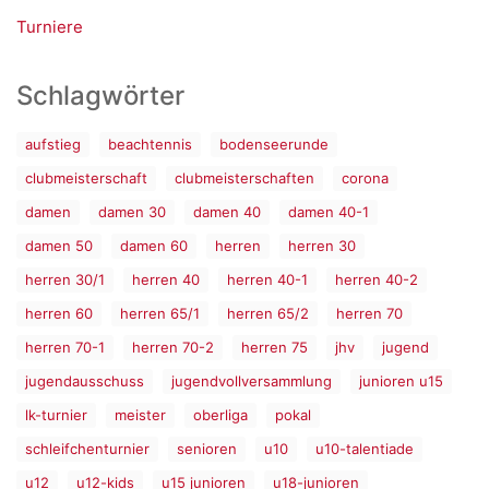
Turniere
Schlagwörter
aufstieg
beachtennis
bodenseerunde
clubmeisterschaft
clubmeisterschaften
corona
damen
damen 30
damen 40
damen 40-1
damen 50
damen 60
herren
herren 30
herren 30/1
herren 40
herren 40-1
herren 40-2
herren 60
herren 65/1
herren 65/2
herren 70
herren 70-1
herren 70-2
herren 75
jhv
jugend
jugendausschuss
jugendvollversammlung
junioren u15
lk-turnier
meister
oberliga
pokal
schleifchenturnier
senioren
u10
u10-talentiade
u12
u12-kids
u15 junioren
u18-junioren