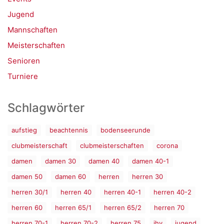
Jugend
Mannschaften
Meisterschaften
Senioren
Turniere
Schlagwörter
aufstieg
beachtennis
bodenseerunde
clubmeisterschaft
clubmeisterschaften
corona
damen
damen 30
damen 40
damen 40-1
damen 50
damen 60
herren
herren 30
herren 30/1
herren 40
herren 40-1
herren 40-2
herren 60
herren 65/1
herren 65/2
herren 70
herren 70-1
herren 70-2
herren 75
jhv
jugend