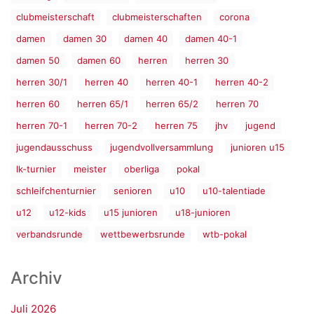
clubmeisterschaft
clubmeisterschaften
corona
damen
damen 30
damen 40
damen 40-1
damen 50
damen 60
herren
herren 30
herren 30/1
herren 40
herren 40-1
herren 40-2
herren 60
herren 65/1
herren 65/2
herren 70
herren 70-1
herren 70-2
herren 75
jhv
jugend
jugendausschuss
jugendvollversammlung
junioren u15
lk-turnier
meister
oberliga
pokal
schleifchenturnier
senioren
u10
u10-talentiade
u12
u12-kids
u15 junioren
u18-junioren
verbandsrunde
wettbewerbsrunde
wtb-pokal
Archiv
Juli 2026